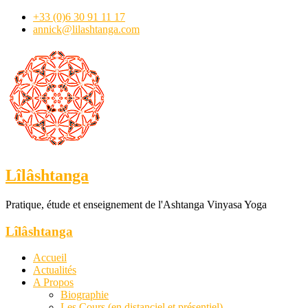
+33 (0)6 30 91 11 17
annick@lilashtanga.com
Lîlâshtanga
Pratique, étude et enseignement de l'Ashtanga Vinyasa Yoga
Lîlâshtanga
Accueil
Actualités
A Propos
Biographie
Les Cours (en distanciel et présentiel)