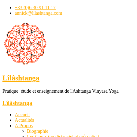
+33 (0)6 30 91 11 17
annick@lilashtanga.com
Lîlâshtanga
Pratique, étude et enseignement de l'Ashtanga Vinyasa Yoga
Lîlâshtanga
Accueil
Actualités
A Propos
Biographie
Les Cours (en distanciel et présentiel)