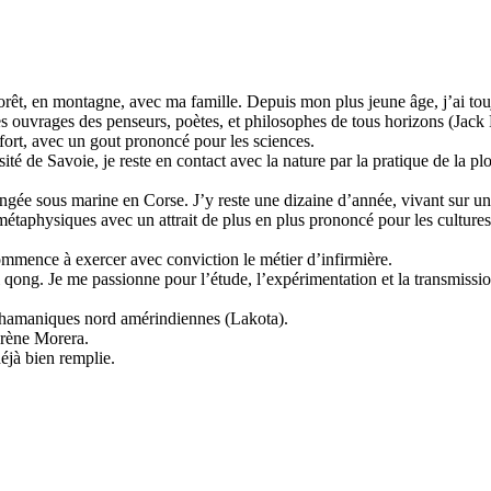
êt, en montagne, avec ma famille. Depuis mon plus jeune âge, j’ai touj
es ouvrages des penseurs, poètes, et philosophes de tous horizons (Jac
fort, avec un gout prononcé pour les sciences.
é de Savoie, je reste en contact avec la nature par la pratique de la pl
longée sous marine en Corse. J’y reste une dizaine d’année, vivant sur u
 métaphysiques avec un attrait de plus en plus prononcé pour les cultures
ommence à exercer avec conviction le métier d’infirmière.
i qong. Je me passionne pour l’étude, l’expérimentation et la transmis
 chamaniques nord amérindiennes (Lakota).
Irène Morera.
éjà bien remplie.