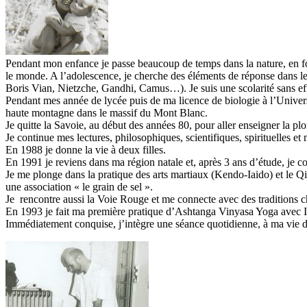
Pendant mon enfance je passe beaucoup de temps dans la nature, en for
le monde. A l’adolescence, je cherche des éléments de réponse dans l
Boris Vian, Nietzche, Gandhi, Camus…). Je suis une scolarité sans ef
Pendant mes année de lycée puis de ma licence de biologie à l’Universit
haute montagne dans le massif du Mont Blanc.
Je quitte la Savoie, au début des années 80, pour aller enseigner la p
Je continue mes lectures, philosophiques, scientifiques, spirituelles et
En 1988 je donne la vie à deux filles.
En 1991 je reviens dans ma région natale et, après 3 ans d’étude, je c
Je me plonge dans la pratique des arts martiaux (Kendo-Iaido) et le Q
une association « le grain de sel ».
Je rencontre aussi la Voie Rouge et me connecte avec des traditions
En 1993 je fait ma première pratique d’Ashtanga Vinyasa Yoga avec 
Immédiatement conquise, j’intègre une séance quotidienne, à ma vie d