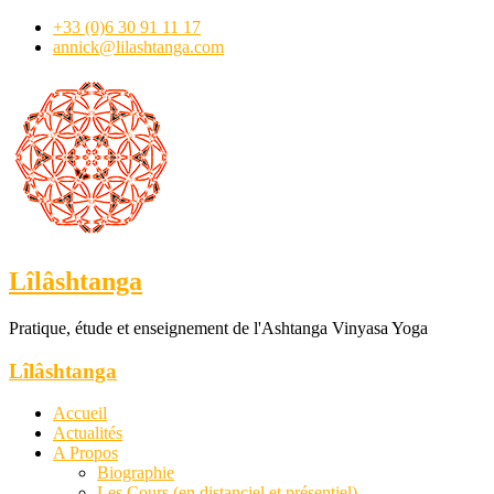
+33 (0)6 30 91 11 17
annick@lilashtanga.com
Lîlâshtanga
Pratique, étude et enseignement de l'Ashtanga Vinyasa Yoga
Lîlâshtanga
Accueil
Actualités
A Propos
Biographie
Les Cours (en distanciel et présentiel)