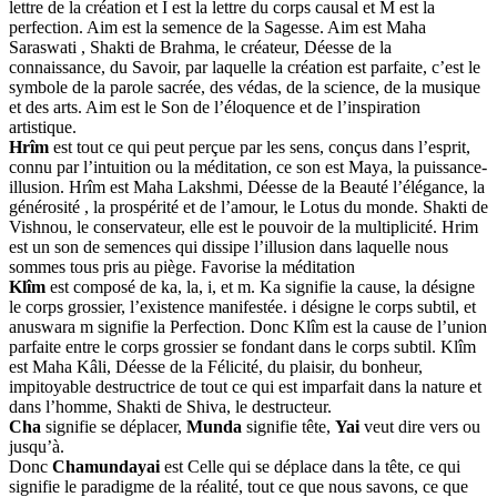
lettre de la création et I est la lettre du corps causal et M est la
perfection. Aim est la semence de la Sagesse. Aim est Maha
Saraswati , Shakti de Brahma, le créateur, Déesse de la
connaissance, du Savoir, par laquelle la création est parfaite, c’est le
symbole de la parole sacrée, des védas, de la science, de la musique
et des arts. Aim est le Son de l’éloquence et de l’inspiration
artistique.
Hrîm
est tout ce qui peut perçue par les sens, conçus dans l’esprit,
connu par l’intuition ou la méditation, ce son est Maya, la puissance-
illusion. Hrîm est Maha Lakshmi, Déesse de la Beauté l’élégance, la
générosité , la prospérité et de l’amour, le Lotus du monde. Shakti de
Vishnou, le conservateur, elle est le pouvoir de la multiplicité. Hrim
est un son de semences qui dissipe l’illusion dans laquelle nous
sommes tous pris au piège. Favorise la méditation
Klîm
est composé de ka, la, i, et m. Ka signifie la cause, la désigne
le corps grossier, l’existence manifestée. i désigne le corps subtil, et
anuswara m signifie la Perfection. Donc Klîm est la cause de l’union
parfaite entre le corps grossier se fondant dans le corps subtil. Klîm
est Maha Kâli, Déesse de la Félicité, du plaisir, du bonheur,
impitoyable destructrice de tout ce qui est imparfait dans la nature et
dans l’homme, Shakti de Shiva, le destructeur.
Cha
signifie se déplacer,
Munda
signifie tête,
Yai
veut dire vers ou
jusqu’à.
Donc
Chamundayai
est Celle qui se déplace dans la tête, ce qui
signifie le paradigme de la réalité, tout ce que nous savons, ce que